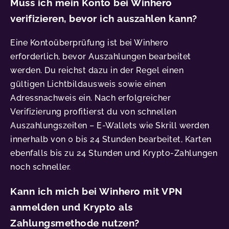
Muss ich mein Konto bei Winhero
verifizieren, bevor ich auszahlen kann?
Eine Kontoüberprüfung ist bei Winhero
erforderlich, bevor Auszahlungen bearbeitet
werden. Du reichst dazu in der Regel einen
gültigen Lichtbildausweis sowie einen
Adressnachweis ein. Nach erfolgreicher
Verifizierung profitierst du von schnellen
Auszahlungszeiten – E-Wallets wie Skrill werden
innerhalb von 0 bis 24 Stunden bearbeitet, Karten
ebenfalls bis zu 24 Stunden und Krypto-Zahlungen
noch schneller.
Kann ich mich bei Winhero mit VPN
anmelden und Krypto als
Zahlungsmethode nutzen?