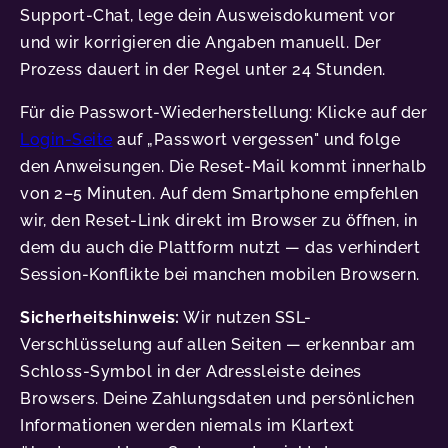
Support-Chat, lege dein Ausweisdokument vor
und wir korrigieren die Angaben manuell. Der
Prozess dauert in der Regel unter 24 Stunden.
Für die Passwort-Wiederherstellung: Klicke auf der
Login-Seite
auf „Passwort vergessen" und folge
den Anweisungen. Die Reset-Mail kommt innerhalb
von 2–5 Minuten. Auf dem Smartphone empfehlen
wir, den Reset-Link direkt im Browser zu öffnen, in
dem du auch die Plattform nutzt — das verhindert
Session-Konflikte bei manchen mobilen Browsern.
Sicherheitshinweis:
Wir nutzen SSL-
Verschlüsselung auf allen Seiten — erkennbar am
Schloss-Symbol in der Adressleiste deines
Browsers. Deine Zahlungsdaten und persönlichen
Informationen werden niemals im Klartext