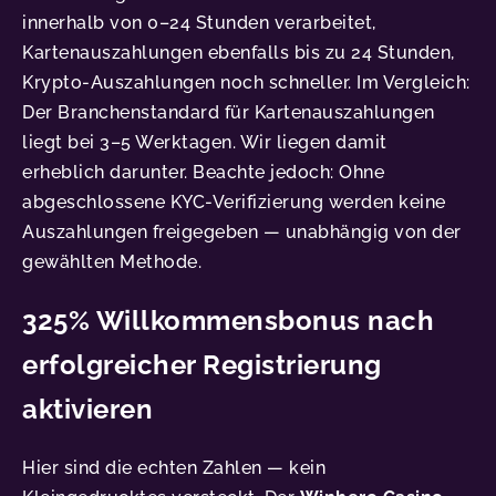
innerhalb von 0–24 Stunden verarbeitet,
Kartenauszahlungen ebenfalls bis zu 24 Stunden,
Krypto-Auszahlungen noch schneller. Im Vergleich:
Der Branchenstandard für Kartenauszahlungen
liegt bei 3–5 Werktagen. Wir liegen damit
erheblich darunter. Beachte jedoch: Ohne
abgeschlossene KYC-Verifizierung werden keine
Auszahlungen freigegeben — unabhängig von der
gewählten Methode.
325% Willkommensbonus nach
erfolgreicher Registrierung
aktivieren
Hier sind die echten Zahlen — kein