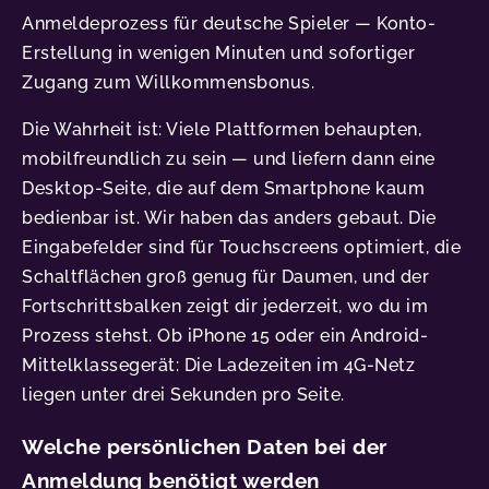
Anmeldeprozess für deutsche Spieler — Konto-
Erstellung in wenigen Minuten und sofortiger
Zugang zum Willkommensbonus.
Die Wahrheit ist: Viele Plattformen behaupten,
mobilfreundlich zu sein — und liefern dann eine
Desktop-Seite, die auf dem Smartphone kaum
bedienbar ist. Wir haben das anders gebaut. Die
Eingabefelder sind für Touchscreens optimiert, die
Schaltflächen groß genug für Daumen, und der
Fortschrittsbalken zeigt dir jederzeit, wo du im
Prozess stehst. Ob iPhone 15 oder ein Android-
Mittelklassegerät: Die Ladezeiten im 4G-Netz
liegen unter drei Sekunden pro Seite.
Welche persönlichen Daten bei der
Anmeldung benötigt werden