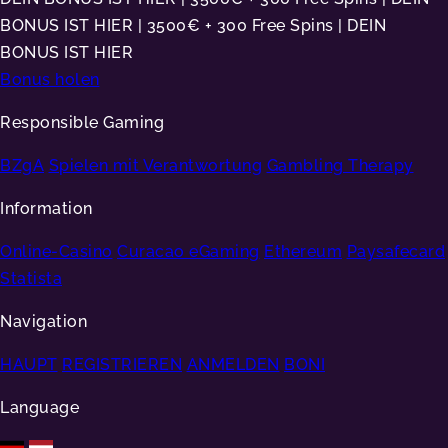
BONUS IST HIER | 3500€ + 300 Free Spins | DEIN
BONUS IST HIER
Bonus holen
Responsible Gaming
BZgA
Spielen mit Verantwortung
Gambling Therapy
Information
Online-Casino
Curacao eGaming
Ethereum
Paysafecard
Statista
Navigation
HAUPT
REGISTRIEREN
ANMELDEN
BONI
Chip Tower
Language
Safe Cracker