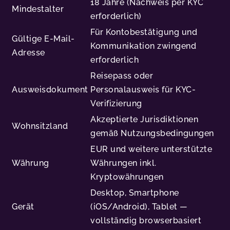
18 Jahre (Nachweis per KYC
Mindestalter
erforderlich)
Für Kontobestätigung und
Gültige E-Mail-
Kommunikation zwingend
Adresse
erforderlich
Reisepass oder
Ausweisdokument
Personalausweis für KYC-
Verifizierung
Akzeptierte Jurisdiktionen
Wohnsitzland
gemäß Nutzungsbedingungen
EUR und weitere unterstützte
Währung
Währungen inkl.
Kryptowährungen
Desktop, Smartphone
Gerät
(iOS/Android), Tablet —
vollständig browserbasiert