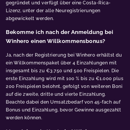
gegründet und verfügt über eine Costa-Rica-
Lizenz, unter der alle Neuregistrierungen
abgewickelt werden.
Bekomme ich nach der Anmeldung bei
Winhero einen Willkommensbonus?
Ja, nach der Registrierung bei Winhero erhältst du
ein Willkommenspaket über 4 Einzahlungen mit
insgesamt bis zu €3.750 und 500 Freispielen. Die
erste Einzahlung wird mit 100 % bis zu €1.000 plus
200 Freispielen belohnt, gefolgt von weiteren Boni
auf die zweite, dritte und vierte Einzahlung.
Beachte dabei den Umsatzbedarf von 45-fach auf
Bonus und Einzahlung, bevor Gewinne ausgezahlt
werden können.