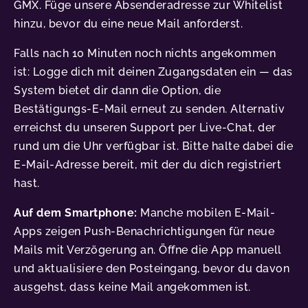
GMX. Füge unsere Absenderadresse zur Whitelist
hinzu, bevor du eine neue Mail anforderst.
Falls nach 10 Minuten noch nichts angekommen
ist: Logge dich mit deinen Zugangsdaten ein — das
System bietet dir dann die Option, die
Bestätigungs-E-Mail erneut zu senden. Alternativ
erreichst du unseren Support per Live-Chat, der
rund um die Uhr verfügbar ist. Bitte halte dabei die
E-Mail-Adresse bereit, mit der du dich registriert
hast.
Auf dem Smartphone:
Manche mobilen E-Mail-
Apps zeigen Push-Benachrichtigungen für neue
Mails mit Verzögerung an. Öffne die App manuell
und aktualisiere den Posteingang, bevor du davon
ausgehst, dass keine Mail angekommen ist.