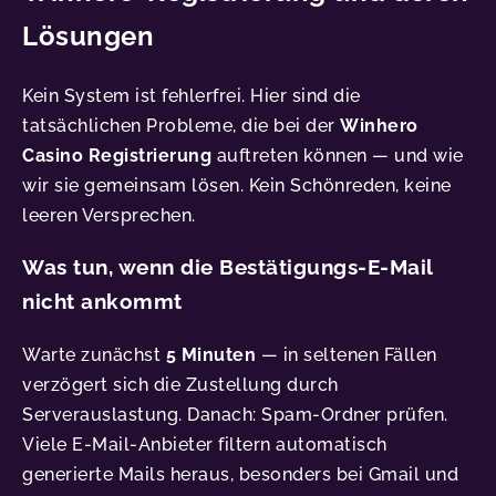
Lösungen
Kein System ist fehlerfrei. Hier sind die
tatsächlichen Probleme, die bei der
Winhero
Casino Registrierung
auftreten können — und wie
wir sie gemeinsam lösen. Kein Schönreden, keine
leeren Versprechen.
Was tun, wenn die Bestätigungs-E-Mail
nicht ankommt
Warte zunächst
5 Minuten
— in seltenen Fällen
verzögert sich die Zustellung durch
Serverauslastung. Danach: Spam-Ordner prüfen.
Viele E-Mail-Anbieter filtern automatisch
generierte Mails heraus, besonders bei Gmail und